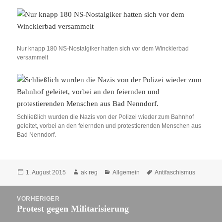
Nur knapp 180 NS-Nostalgiker hatten sich vor dem Wincklerbad
versammelt
Schließlich wurden die Nazis von der Polizei wieder zum Bahnhof
geleitet, vorbei an den feiernden und protestierenden Menschen aus
Bad Nenndorf.
Veröffentlicht
Autor
Kategorien
Schlagwörter
1. August 2015
ak reg
Allgemein
Antifaschismus
am
Beitragsnavigation
VORHERIGER
Protest gegen Militarisierung
Vorheriger
Beitrag: