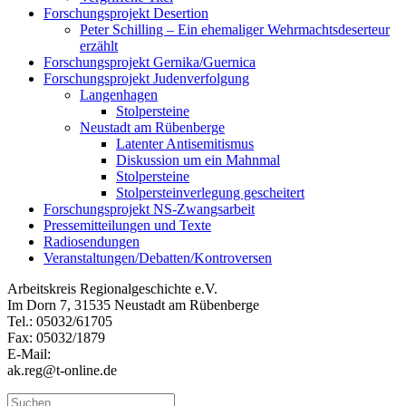
Forschungsprojekt Desertion
Peter Schilling – Ein ehemaliger Wehrmachtsdeserteur
erzählt
Forschungsprojekt Gernika/Guernica
Forschungsprojekt Judenverfolgung
Langenhagen
Stolpersteine
Neustadt am Rübenberge
Latenter Antisemitismus
Diskussion um ein Mahnmal
Stolpersteine
Stolpersteinverlegung gescheitert
Forschungsprojekt NS-Zwangsarbeit
Pressemitteilungen und Texte
Radiosendungen
Veranstaltungen/Debatten/Kontroversen
Arbeitskreis Regionalgeschichte e.V.
Im Dorn 7, 31535 Neustadt am Rübenberge
Tel.: 05032/61705
Fax: 05032/1879
E-Mail:
ak.reg@t-online.de
Suchen