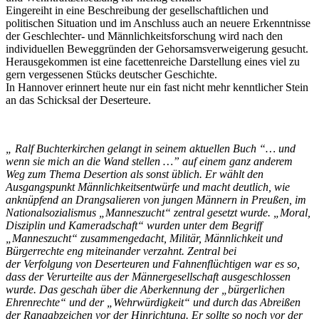
Eingereiht in eine Beschreibung der gesellschaftlichen und
politischen Situation und im Anschluss auch an neuere Erkenntnisse
der Geschlechter- und Männlichkeitsforschung wird nach den
individuellen Beweggründen der Gehorsamsverweigerung gesucht.
Herausgekommen ist eine facettenreiche Darstellung eines viel zu
gern vergessenen Stücks deutscher Geschichte.
In Hannover erinnert heute nur ein fast nicht mehr kenntlicher Stein
an das Schicksal der Deserteure.
„ Ralf Buchterkirchen gelangt in seinem aktuellen Buch “… und
wenn sie mich an die Wand stellen …” auf einem ganz anderem
Weg zum Thema Desertion als sonst üblich. Er wählt den
Ausgangspunkt Männlichkeitsentwürfe und macht deutlich, wie
anknüpfend an Drangsalieren von jungen Männern in Preußen, im
Nationalsozialismus „Manneszucht“ zentral gesetzt wurde. „Moral,
Disziplin und Kameradschaft“ wurden unter dem Begriff
„Manneszucht“ zusammengedacht, Militär, Männlichkeit und
Bürgerrechte eng miteinander verzahnt. Zentral bei
der Verfolgung von Deserteuren und Fahnenflüchtigen war es so,
dass der Verurteilte aus der Männergesellschaft ausgeschlossen
wurde. Das geschah über die Aberkennung der „bürgerlichen
Ehrenrechte“ und der „Wehrwürdigkeit“ und durch das Abreißen
der Rangabzeichen vor der Hinrichtung. Er sollte so noch vor der