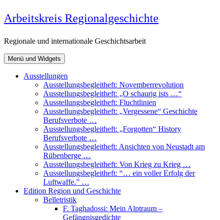
Zum
Arbeitskreis Regionalgeschichte
Inhalt
springen
Regionale und internationale Geschichtsarbeit
Menü und Widgets
Ausstellungen
Ausstellungsbegleitheft: Novemberrevolution
Ausstellungsbegleitheft: „O schaurig ists …“
Ausstellungsbegleitheft: Fluchtlinien
Ausstellungsbegleitheft: „Vergessene“ Geschichte
Berufsverbote …
Ausstellungsbegleitheft: „Forgotten“ History
Berufsverbote …
Ausstellungsbegleitheft: Ansichten von Neustadt am
Rübenberge …
Ausstellungsbegleitheft: Von Krieg zu Krieg …
Ausstellungsbegleitheft: “… ein voller Erfolg der
Luftwaffe.” …
Edition Region und Geschichte
Belletristik
F. Taghadossi: Mein Alptraum –
Gefängnisgedichte