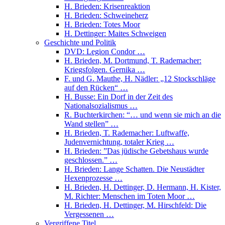
H. Brieden: Krisenreaktion
H. Brieden: Schweineherz
H. Brieden: Totes Moor
H. Dettinger: Maites Schweigen
Geschichte und Politik
DVD: Legion Condor …
H. Brieden, M. Dortmund, T. Rademacher:
Kriegsfolgen. Gernika …
F. und G. Mauthe, H. Nädler: „12 Stockschläge
auf den Rücken“ …
H. Busse: Ein Dorf in der Zeit des
Nationalsozialismus …
R. Buchterkirchen: “… und wenn sie mich an die
Wand stellen” …
H. Brieden, T. Rademacher: Luftwaffe,
Judenvernichtung, totaler Krieg …
H. Brieden: ”Das jüdische Gebetshaus wurde
geschlossen.” …
H. Brieden: Lange Schatten. Die Neustädter
Hexenprozesse …
H. Brieden, H. Dettinger, D. Hermann, H. Kister,
M. Richter: Menschen im Toten Moor …
H. Brieden, H. Dettinger, M. Hirschfeld: Die
Vergessenen …
Vergriffene Titel