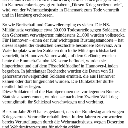
im Kameradenkreis gesagt zu haben: „Diesen Krieg verlieren wir“,
wird von der Wehrmachtsjustiz in Dänemark zum Tode verurteilt
und in Hamburg erschossen.
So wie Breitschaft und Gauweiler erging es vielen. Die NS-
Militärjustiz verhängte etwa 30.000 Todesurteile gegen Soldaten, die
den Gehorsam verweigerten; mindestens 21.000 wurden vollstreckt.
Für Hannover – einen der fünf wichtigsten Rüstungsstandorte – hat
dieses Kapitel der deutschen Geschichte besondere Relevanz. Am
Waterlooplatz wurden Soldaten durch die Militärgerichtsbarkeit
verurteilt, in Hannover-Vahrenwald, auf dem Gelände, wo sich
heute die Emmich-Cambrai-Kaserne befindet, wurden sie
hingerichtet und auf dem Fössefeldfriedhof in Hannover-Linden
begraben. In jahrelanger Recherche wurden die Daten von 51
gehorsamsverweigernden Soldaten ermittelt, die aus Hannover
kamen oder dort hingerichtet wurden. Die Dunkelziffer dürfte
deutlich höher liegen.
Diese Soldaten sind die Hauptpersonen des vorliegenden Buches.
Statt sie anzuerkennen, wurden sie nach dem Zweiten Weltkrieg
verunglimpft, ihr Schicksal verschwiegen und verdrängt.
Bis zum Jahr 2009 hat es gedauert, dass der Bundestag auch wegen
Kriegsverrats Verurteilte rehabilitierte. In den Jahren zuvor wurden
bereits Verurteilungen durch die Wehrmachtsjustiz wegen Desertion
und Wehrkraftzersetzung für nichtig erklärt.