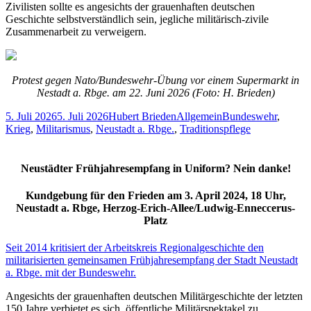
Zivilisten sollte es angesichts der grauenhaften deutschen
Geschichte selbstverständlich sein, jegliche militärisch-zivile
Zusammenarbeit zu verweigern.
Protest gegen Nato/Bundeswehr-Übung vor einem Supermarkt in
Nestadt a. Rbge. am 22. Juni 2026 (Foto: H. Brieden)
Veröffentlicht
Autor
Kategorien
Schlagwörter
5. Juli 2026
5. Juli 2026
Hubert Brieden
Allgemein
Bundeswehr
,
am
Krieg
,
Militarismus
,
Neustadt a. Rbge.
,
Traditionspflege
Neustädter Frühjahresempfang in Uniform? Nein danke!
Kundgebung für den Frieden am 3. April 2024, 1
8
Uhr,
Neustadt a. Rbge, Herzog-Erich-Al
l
ee/Ludwig-Enneccerus-
Platz
Seit 2014 kritisiert der Arbeitskreis Regionalgeschichte den
militarisierten gemeinsamen Frühjahresempfang der Stadt Neustadt
a. Rbge. mit der Bundeswehr.
Angesichts der grauenhaften deutschen Militärgeschichte der letzten
150 Jahre verbietet es sich, öffentliche Militärspektakel zu