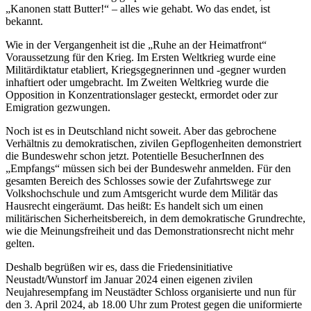
„Kanonen statt Butter!“ – alles wie gehabt. Wo das endet, ist
bekannt.
Wie in der Vergangenheit ist die „Ruhe an der Heimatfront“
Voraussetzung für den Krieg. Im Ersten Weltkrieg wurde eine
Militärdiktatur etabliert, Kriegsgegnerinnen und -gegner wurden
inhaftiert oder umgebracht. Im Zweiten Weltkrieg wurde die
Opposition in Konzentrationslager gesteckt, ermordet oder zur
Emigration gezwungen.
Noch ist es in Deutschland nicht soweit. Aber das gebrochene
Verhältnis zu demokratischen, zivilen Gepflogenheiten demonstriert
die Bundeswehr schon jetzt. Potentielle BesucherInnen des
„Empfangs“ müssen sich bei der Bundeswehr anmelden. Für den
gesamten Bereich des Schlosses sowie der Zufahrtswege zur
Volkshochschule und zum Amtsgericht wurde dem Militär das
Hausrecht eingeräumt. Das heißt: Es handelt sich um einen
militärischen Sicherheitsbereich, in dem demokratische Grundrechte,
wie die Meinungsfreiheit und das Demonstrationsrecht nicht mehr
gelten.
Deshalb begrüßen wir es, dass die Friedensinitiative
Neustadt/Wunstorf im Januar 2024 einen eigenen zivilen
Neujahresempfang im Neustädter Schloss organisierte und nun für
den 3. April 2024, ab 18.00 Uhr zum Protest gegen die uniformierte