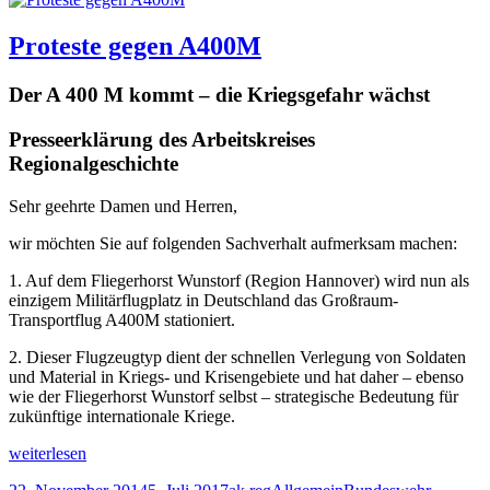
Proteste gegen A400M
Der A 400 M kommt – die Kriegsgefahr wächst
Presseerklärung des Arbeitskreises
Regionalgeschichte
Sehr geehrte Damen und Herren,
wir möchten Sie auf folgenden Sachverhalt aufmerksam machen:
1. Auf dem Fliegerhorst Wunstorf (Region Hannover) wird nun als
einzigem Militärflugplatz in Deutschland das Großraum-
Transportflug A400M stationiert.
2. Dieser Flugzeugtyp dient der schnellen Verlegung von Soldaten
und Material in Kriegs- und Krisengebiete und hat daher – ebenso
wie der Fliegerhorst Wunstorf selbst – strategische Bedeutung für
zukünftige internationale Kriege.
Proteste
weiterlesen
gegen
Veröffentlicht
Autor
Kategorien
Schlagwörter