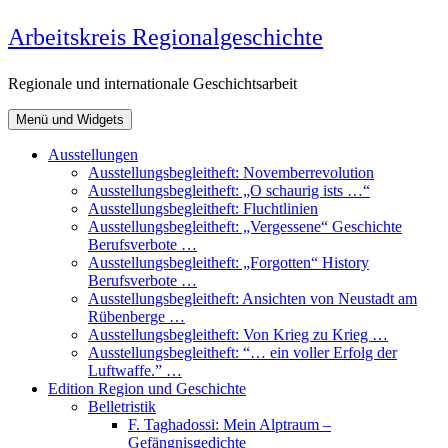
Zum
Arbeitskreis Regionalgeschichte
Inhalt
springen
Regionale und internationale Geschichtsarbeit
Menü und Widgets
Ausstellungen
Ausstellungsbegleitheft: Novemberrevolution
Ausstellungsbegleitheft: „O schaurig ists …“
Ausstellungsbegleitheft: Fluchtlinien
Ausstellungsbegleitheft: „Vergessene“ Geschichte
Berufsverbote …
Ausstellungsbegleitheft: „Forgotten“ History
Berufsverbote …
Ausstellungsbegleitheft: Ansichten von Neustadt am
Rübenberge …
Ausstellungsbegleitheft: Von Krieg zu Krieg …
Ausstellungsbegleitheft: “… ein voller Erfolg der
Luftwaffe.” …
Edition Region und Geschichte
Belletristik
F. Taghadossi: Mein Alptraum –
Gefängnisgedichte