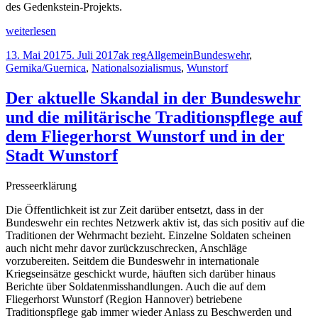
des Gedenkstein-Projekts.
Politischer
weiterlesen
Skandal
Veröffentlicht
Autor
Kategorien
Schlagwörter
13. Mai 2017
5. Juli 2017
ak reg
Allgemein
Bundeswehr
,
um
am
Gernika/Guernica
,
Nationalsozialismus
,
Wunstorf
Gernika-
Gedenkstein
Der aktuelle Skandal in der Bundeswehr
und die militärische Traditionspflege auf
dem Fliegerhorst Wunstorf und in der
Stadt Wunstorf
Presseerklärung
Die Öffentlichkeit ist zur Zeit darüber entsetzt, dass in der
Bundeswehr ein rechtes Netzwerk aktiv ist, das sich positiv auf die
Traditionen der Wehrmacht bezieht. Einzelne Soldaten scheinen
auch nicht mehr davor zurückzuschrecken, Anschläge
vorzubereiten. Seitdem die Bundeswehr in internationale
Kriegseinsätze geschickt wurde, häuften sich darüber hinaus
Berichte über Soldatenmisshandlungen. Auch die auf dem
Fliegerhorst Wunstorf (Region Hannover) betriebene
Traditionspflege gab immer wieder Anlass zu Beschwerden und