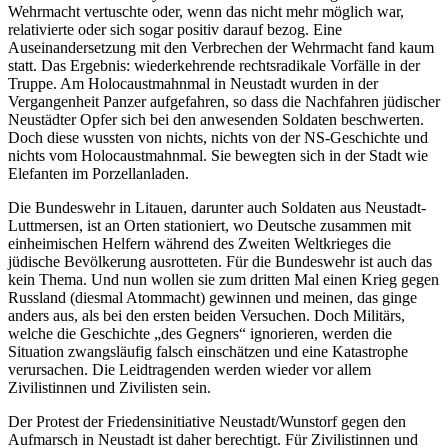
Wehrmacht vertuschte oder, wenn das nicht mehr möglich war,
relativierte oder sich sogar positiv darauf bezog. Eine
Auseinandersetzung mit den Verbrechen der Wehrmacht fand kaum
statt. Das Ergebnis: wiederkehrende rechtsradikale Vorfälle in der
Truppe. Am Holocaustmahnmal in Neustadt wurden in der
Vergangenheit Panzer aufgefahren, so dass die Nachfahren jüdischer
Neustädter Opfer sich bei den anwesenden Soldaten beschwerten.
Doch diese wussten von nichts, nichts von der NS-Geschichte und
nichts vom Holocaustmahnmal. Sie bewegten sich in der Stadt wie
Elefanten im Porzellanladen.
Die Bundeswehr in Litauen, darunter auch Soldaten aus Neustadt-
Luttmersen, ist an Orten stationiert, wo Deutsche zusammen mit
einheimischen Helfern während des Zweiten Weltkrieges die
jüdische Bevölkerung ausrotteten. Für die Bundeswehr ist auch das
kein Thema. Und nun wollen sie zum dritten Mal einen Krieg gegen
Russland (diesmal Atommacht) gewinnen und meinen, das ginge
anders aus, als bei den ersten beiden Versuchen. Doch Militärs,
welche die Geschichte „des Gegners“ ignorieren, werden die
Situation zwangsläufig falsch einschätzen und eine Katastrophe
verursachen. Die Leidtragenden werden wieder vor allem
Zivilistinnen und Zivilisten sein.
Der Protest der Friedensinitiative Neustadt/Wunstorf gegen den
Aufmarsch in Neustadt ist daher berechtigt. Für Zivilistinnen und