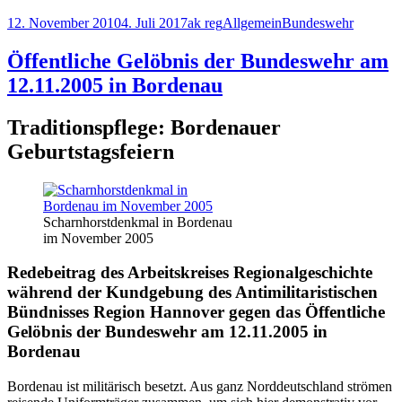
und
Veröffentlicht
Autor
Kategorien
Schlagwörter
12. November 2010
4. Juli 2017
ak reg
Allgemein
Bundeswehr
Aufmarsch
am
der
Bundeswehr
Öffentliche Gelöbnis der Bundeswehr am
12.11.2005 in Bordenau
Traditionspflege: Bordenauer
Geburtstagsfeiern
Scharnhorstdenkmal in Bordenau
im November 2005
Redebeitrag des Arbeitskreises Regionalgeschichte
während der Kundgebung des Antimilitaristischen
Bündnisses Region Hannover gegen das Öffentliche
Gelöbnis der Bundeswehr am 12.11.2005 in
Bordenau
Bordenau ist militärisch besetzt. Aus ganz Norddeutschland strömen