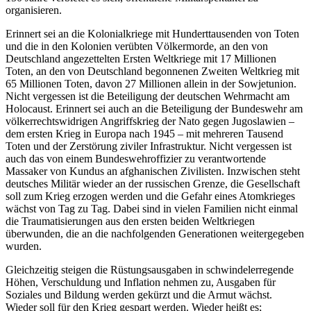
organisieren.
Erinnert sei an die Kolonialkriege mit Hunderttausenden von Toten
und die in den Kolonien verübten Völkermorde, an den von
Deutschland angezettelten Ersten Weltkriege mit 17 Millionen
Toten, an den von Deutschland begonnenen Zweiten Weltkrieg mit
65 Millionen Toten, davon 27 Millionen allein in der Sowjetunion.
Nicht vergessen ist die Beteiligung der deutschen Wehrmacht am
Holocaust. Erinnert sei auch an die Beteiligung der Bundeswehr am
völkerrechtswidrigen Angriffskrieg der Nato gegen Jugoslawien –
dem ersten Krieg in Europa nach 1945 – mit mehreren Tausend
Toten und der Zerstörung ziviler Infrastruktur. Nicht vergessen ist
auch das von einem Bundeswehroffizier zu verantwortende
Massaker von Kundus an afghanischen Zivilisten. Inzwischen steht
deutsches Militär wieder an der russischen Grenze, die Gesellschaft
soll zum Krieg erzogen werden und die Gefahr eines Atomkrieges
wächst von Tag zu Tag. Dabei sind in vielen Familien nicht einmal
die Traumatisierungen aus den ersten beiden Weltkriegen
überwunden, die an die nachfolgenden Generationen weitergegeben
wurden.
Gleichzeitig steigen die Rüstungsausgaben in schwindelerregende
Höhen, Verschuldung und Inflation nehmen zu, Ausgaben für
Soziales und Bildung werden gekürzt und die Armut wächst.
Wieder soll für den Krieg gespart werden. Wieder heißt es;