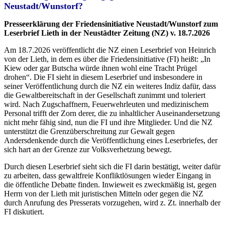
Neustadt/Wunstorf?
Presseerklärung der Friedensinitiative Neustadt/Wunstorf zum
Leserbrief Lieth in der Neustädter Zeitung (NZ) v. 18.7.2026
Am 18.7.2026 veröffentlicht die NZ einen Leserbrief von Heinrich
von der Lieth, in dem es über die Friedensinitiative (FI) heißt: „In
Kiew oder gar Butscha würde ihnen wohl eine Tracht Prügel
drohen“. Die FI sieht in diesem Leserbrief und insbesondere in
seiner Veröffentlichung durch die NZ ein weiteres Indiz dafür, dass
die Gewaltbereitschaft in der Gesellschaft zunimmt und toleriert
wird. Nach Zugschaffnern, Feuerwehrleuten und medizinischem
Personal trifft der Zorn derer, die zu inhaltlicher Auseinandersetzung
nicht mehr fähig sind, nun die FI und ihre Mitglieder. Und die NZ
unterstützt die Grenzüberschreitung zur Gewalt gegen
Andersdenkende durch die Veröffentlichung eines Leserbriefes, der
sich hart an der Grenze zur Volksverhetzung bewegt.
Durch diesen Leserbrief sieht sich die FI darin bestätigt, weiter dafür
zu arbeiten, dass gewaltfreie Konfliktlösungen wieder Eingang in
die öffentliche Debatte finden. Inwieweit es zweckmäßig ist, gegen
Herrn von der Lieth mit juristischen Mitteln oder gegen die NZ
durch Anrufung des Presserats vorzugehen, wird z. Zt. innerhalb der
FI diskutiert.