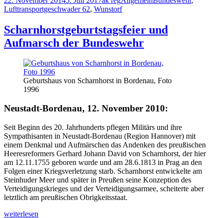
22. November 2014
5. Juli 2017
ak reg
Allgemein
Bundeswehr
,
A400M
am
Lufttransportgeschwader 62
,
Wunstorf
Scharnhorstgeburtstagsfeier und
Aufmarsch der Bundeswehr
Geburtshaus von Scharnhorst in Bordenau, Foto
1996
Neustadt-Bordenau, 12. November 2010:
Seit Beginn des 20. Jahrhunderts pflegen Militärs und ihre
Sympathisanten in Neustadt-Bordenau (Region Hannover) mit
einem Denkmal und Aufmärschen das Andenken des preußischen
Heeresreformers Gerhard Johann David von Scharnhorst, der hier
am 12.11.1755 geboren wurde und am 28.6.1813 in Prag an den
Folgen einer Kriegsverletzung starb. Scharnhorst entwickelte am
Steinhuder Meer und später in Preußen seine Konzeption des
Verteidigungskrieges und der Verteidigungsarmee, scheiterte aber
letztlich am preußischen Obrigkeitsstaat.
Scharnhorstgeburtstagsfeier
weiterlesen