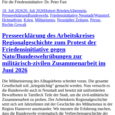
Für die Friedensinitiative: Dr. Peter Fast
Veröffentlicht
Autor
Kategorien
18. Juli 2026
20. Juli 2026
Hubert Brieden
Allgemein
,
am
Schlagwörter
Presseerklärung
Bundeswehr
,
Friedensinitiative Neustadt/Wunstorf
,
Heimatfront
,
Krieg
,
Militarismus
,
Neustädter Zeitung
,
Presse
,
Rechte Gewalt
Presseerklärung des Arbeitskreises
Regionalgeschichte zum Protest der
Friedensinitiative gegen
Nato/Bundeswehrübungen zur
militärisch-zivilen Zusammenarbeit im
Juni 2026
Die Militarisierung des Alltagslebens schreitet voran. Die gesamte
Gesellschaft soll „kriegstüchtig“ gemacht werden. Nun versucht es
die Bundeswehr auch in Neustadt und besetzt mit uniformierten
Bewaffneten in Tarnfleck Teile der Stadt, um die zivil-militärische
Zusammenarbeit zu proben. Der Arbeitskreis Regionalgeschichte
setzt sich seit Jahrzehnten mit der Geschichte des Militarismus in der
Region Hannover auseinander. Wir mussten die Erfahrung machen,
dass die Bundeswehr systematisch die Verbrechensgeschichte der