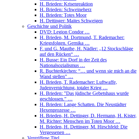
H. Brieden: Krisenreaktion
H. Brieden: Schweineherz
H. Brieden: Totes Moor
H. Dettinger: Maites Schweigen
Geschichte und Politik
DVD: Legion Condor …
H. Brieden, M. Dortmund, T. Rademacher:
Kriegsfolgen. Gernika …
F. und G. Mauthe, H. Nädler: „12 Stockschläge
auf den Rücken“ …
H. Busse: Ein Dorf in der Zeit des
Nationalsozialismus …
R. Buchterkirchen: “… und wenn sie mich an die
Wand stellen” …
H. Brieden, T. Rademacher: Luftwaffe,
Judenvernichtung, totaler Krieg …
H. Brieden: ”Das jüdische Gebetshaus wurde
geschlossen.” …
H. Brieden: Lange Schatten. Die Neustädter
Hexenprozesse …
H. Brieden, H. Dettinger, D. Hermann, H. Kister,
M. Richter: Menschen im Toten Moor …
H. Brieden, H. Dettinger, M. Hirschfeld: Die
Vergessenen …
Vergriffene Titel