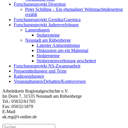
Forschungsprojekt Desertion
Peter Schilling – Ein ehemaliger Wehrmachtsdeserteur
erzählt
Forschungsprojekt Gernika/Guernica
Forschungsprojekt Judenverfolgung
Langenhagen
Stolpersteine
Neustadt am Rübenberge
Latenter Antisemitismus
Diskussion um ein Mahnmal
Stolpersteine
Stolpersteinverlegung gescheitert
Forschungsprojekt NS-Zwangsarbeit
Pressemitteilungen und Texte
Radiosendungen
Veranstaltungen/Debatten/Kontroversen
Arbeitskreis Regionalgeschichte e.V.
Im Dorn 7, 31535 Neustadt am Rübenberge
Tel.: 05032/61705
Fax: 05032/1879
E-Mail:
ak.reg@t-online.de
Suchen