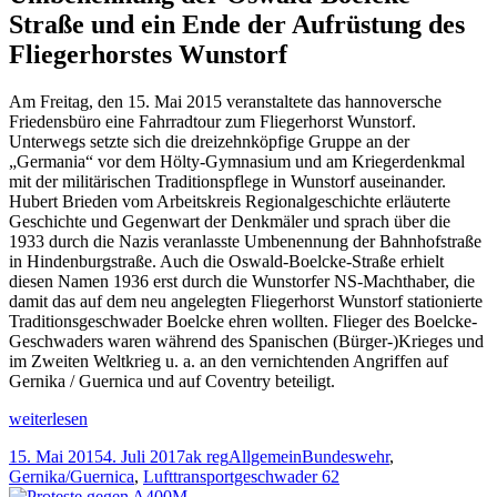
Fliegerhorst
Straße und ein Ende der Aufrüstung des
Wunstorf
und
Fliegerhorstes Wunstorf
in
der
Am Freitag, den 15. Mai 2015 veranstaltete das hannoversche
Stadt
Friedensbüro eine Fahrradtour zum Fliegerhorst Wunstorf.
Wunstorf
Unterwegs setzte sich die dreizehnköpfige Gruppe an der
„Germania“ vor dem Hölty-Gymnasium und am Kriegerdenkmal
mit der militärischen Traditionspflege in Wunstorf auseinander.
Hubert Brieden vom Arbeitskreis Regionalgeschichte erläuterte
Geschichte und Gegenwart der Denkmäler und sprach über die
1933 durch die Nazis veranlasste Umbenennung der Bahnhofstraße
in Hindenburgstraße. Auch die Oswald-Boelcke-Straße erhielt
diesen Namen 1936 erst durch die Wunstorfer NS-Machthaber, die
damit das auf dem neu angelegten Fliegerhorst Wunstorf stationierte
Traditionsgeschwader Boelcke ehren wollten. Flieger des Boelcke-
Geschwaders waren während des Spanischen (Bürger-)Krieges und
im Zweiten Weltkrieg u. a. an den vernichtenden Angriffen auf
Gernika / Guernica und auf Coventry beteiligt.
Protest
weiterlesen
gegen
Veröffentlicht
Autor
Kategorien
Schlagwörter
15. Mai 2015
4. Juli 2017
ak reg
Allgemein
Bundeswehr
,
Militarisierung
am
Gernika/Guernica
,
Lufttransportgeschwader 62