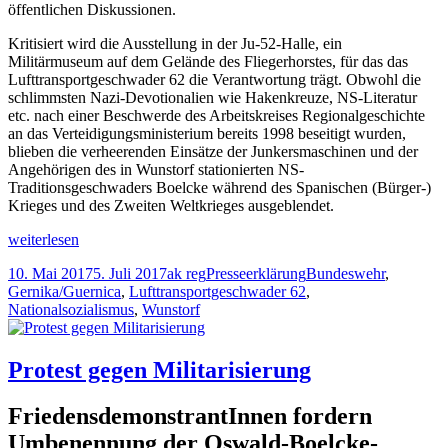
öffentlichen Diskussionen.
Kritisiert wird die Ausstellung in der Ju-52-Halle, ein
Militärmuseum auf dem Gelände des Fliegerhorstes, für das das
Lufttransportgeschwader 62 die Verantwortung trägt. Obwohl die
schlimmsten Nazi-Devotionalien wie Hakenkreuze, NS-Literatur
etc. nach einer Beschwerde des Arbeitskreises Regionalgeschichte
an das Verteidigungsministerium bereits 1998 beseitigt wurden,
blieben die verheerenden Einsätze der Junkersmaschinen und der
Angehörigen des in Wunstorf stationierten NS-
Traditionsgeschwaders Boelcke während des Spanischen (Bürger-)
Krieges und des Zweiten Weltkrieges ausgeblendet.
Der
weiterlesen
aktuelle
Veröffentlicht
Autor
Kategorien
Schlagwörter
10. Mai 2017
5. Juli 2017
ak reg
Presseerklärung
Bundeswehr
,
Skandal
am
Gernika/Guernica
,
Lufttransportgeschwader 62
,
in
Nationalsozialismus
,
Wunstorf
der
Bundeswehr
und
die
Protest gegen Militarisierung
militärische
Traditionspflege
FriedensdemonstrantInnen fordern
auf
dem
Umbenennung der Oswald-Boelcke-