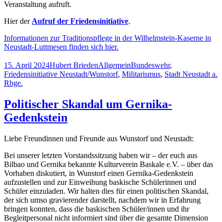
Veranstaltung aufruft.
Hier der
Aufruf der Friedensinitiative
.
Informationen zur Traditionspflege in der Wilhelmstein-Kaserne in
Neustadt-Luttmesen finden sich hier.
Veröffentlicht
Autor
Kategorien
Schlagwörter
15. April 2024
Hubert Brieden
Allgemein
Bundeswehr
,
am
Friedensinitiative Neustadt/Wunstorf
,
Militarismus
,
Stadt Neustadt a.
Rbge.
Politischer Skandal um Gernika-
Gedenkstein
Liebe Freundinnen und Freunde aus Wunstorf und Neustadt:
Bei unserer letzten Vorstandssitzung haben wir – der euch aus
Bilbao und Gernika bekannte Kulturverein Baskale e.V. – über das
Vorhaben diskutiert, in Wunstorf einen Gernika-Gedenkstein
aufzustellen und zur Einweihung baskische Schülerinnen und
Schüler einzuladen. Wir halten dies für einen politischen Skandal,
der sich umso gravierender darstellt, nachdem wir in Erfahrung
bringen konnten, dass die baskischen Schüler/innen und ihr
Begleitpersonal nicht informiert sind über die gesamte Dimension