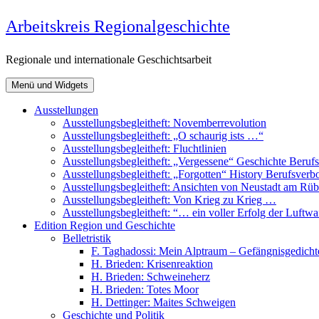
Zum
Arbeitskreis Regionalgeschichte
Inhalt
springen
Regionale und internationale Geschichtsarbeit
Menü und Widgets
Ausstellungen
Ausstellungsbegleitheft: Novemberrevolution
Ausstellungsbegleitheft: „O schaurig ists …“
Ausstellungsbegleitheft: Fluchtlinien
Ausstellungsbegleitheft: „Vergessene“ Geschichte Beru
Ausstellungsbegleitheft: „Forgotten“ History Berufsver
Ausstellungsbegleitheft: Ansichten von Neustadt am R
Ausstellungsbegleitheft: Von Krieg zu Krieg …
Ausstellungsbegleitheft: “… ein voller Erfolg der Luftw
Edition Region und Geschichte
Belletristik
F. Taghadossi: Mein Alptraum – Gefängnisgedicht
H. Brieden: Krisenreaktion
H. Brieden: Schweineherz
H. Brieden: Totes Moor
H. Dettinger: Maites Schweigen
Geschichte und Politik