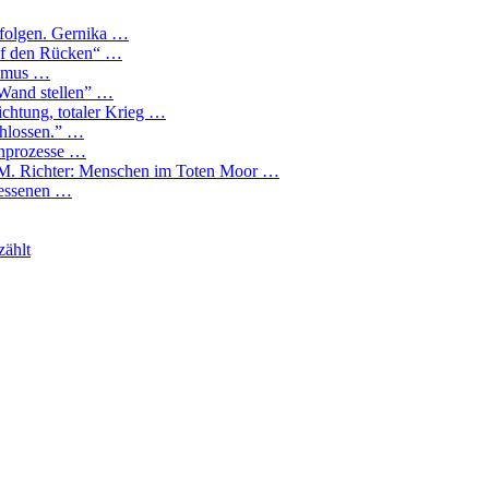
folgen. Gernika …
auf den Rücken“ …
lismus …
 Wand stellen” …
chtung, totaler Krieg …
chlossen.” …
enprozesse …
, M. Richter: Menschen im Toten Moor …
gessenen …
zählt