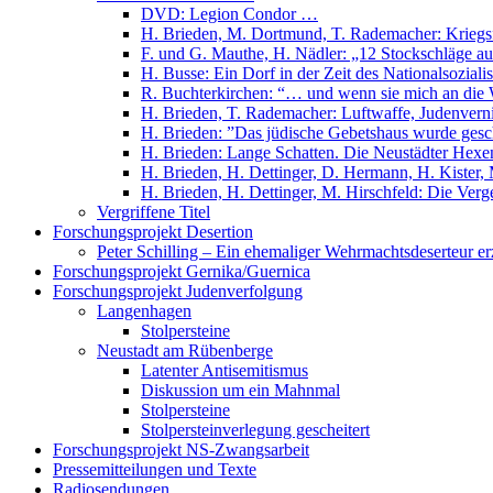
DVD: Legion Condor …
H. Brieden, M. Dortmund, T. Rademacher: Kriegs
F. und G. Mauthe, H. Nädler: „12 Stockschläge 
H. Busse: Ein Dorf in der Zeit des Nationalsozia
R. Buchterkirchen: “… und wenn sie mich an die
H. Brieden, T. Rademacher: Luftwaffe, Judenverni
H. Brieden: ”Das jüdische Gebetshaus wurde ges
H. Brieden: Lange Schatten. Die Neustädter Hex
H. Brieden, H. Dettinger, D. Hermann, H. Kister
H. Brieden, H. Dettinger, M. Hirschfeld: Die Ver
Vergriffene Titel
Forschungsprojekt Desertion
Peter Schilling – Ein ehemaliger Wehrmachtsdeserteur er
Forschungsprojekt Gernika/Guernica
Forschungsprojekt Judenverfolgung
Langenhagen
Stolpersteine
Neustadt am Rübenberge
Latenter Antisemitismus
Diskussion um ein Mahnmal
Stolpersteine
Stolpersteinverlegung gescheitert
Forschungsprojekt NS-Zwangsarbeit
Pressemitteilungen und Texte
Radiosendungen