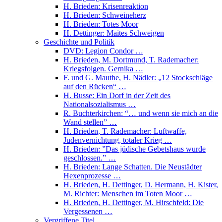
H. Brieden: Krisenreaktion
H. Brieden: Schweineherz
H. Brieden: Totes Moor
H. Dettinger: Maites Schweigen
Geschichte und Politik
DVD: Legion Condor …
H. Brieden, M. Dortmund, T. Rademacher:
Kriegsfolgen. Gernika …
F. und G. Mauthe, H. Nädler: „12 Stockschläge
auf den Rücken“ …
H. Busse: Ein Dorf in der Zeit des
Nationalsozialismus …
R. Buchterkirchen: “… und wenn sie mich an die
Wand stellen” …
H. Brieden, T. Rademacher: Luftwaffe,
Judenvernichtung, totaler Krieg …
H. Brieden: ”Das jüdische Gebetshaus wurde
geschlossen.” …
H. Brieden: Lange Schatten. Die Neustädter
Hexenprozesse …
H. Brieden, H. Dettinger, D. Hermann, H. Kister,
M. Richter: Menschen im Toten Moor …
H. Brieden, H. Dettinger, M. Hirschfeld: Die
Vergessenen …
Vergriffene Titel