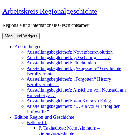
Zum
Arbeitskreis Regionalgeschichte
Inhalt
springen
Regionale und internationale Geschichtsarbeit
Menü und Widgets
Ausstellungen
Ausstellungsbegleitheft: Novemberrevolution
Ausstellungsbegleitheft: „O schaurig ists …“
Ausstellungsbegleitheft: Fluchtlinien
Ausstellungsbegleitheft: „Vergessene“ Geschichte
Berufsverbote …
Ausstellungsbegleitheft: „Forgotten“ History
Berufsverbote …
Ausstellungsbegleitheft: Ansichten von Neustadt am
Rübenberge …
Ausstellungsbegleitheft: Von Krieg zu Krieg …
Ausstellungsbegleitheft: “… ein voller Erfolg der
Luftwaffe.” …
Edition Region und Geschichte
Belletristik
F. Taghadossi: Mein Alptraum –
Gefängnisgedichte