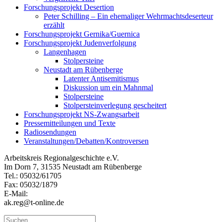
Forschungsprojekt Desertion
Peter Schilling – Ein ehemaliger Wehrmachtsdeserteur
erzählt
Forschungsprojekt Gernika/Guernica
Forschungsprojekt Judenverfolgung
Langenhagen
Stolpersteine
Neustadt am Rübenberge
Latenter Antisemitismus
Diskussion um ein Mahnmal
Stolpersteine
Stolpersteinverlegung gescheitert
Forschungsprojekt NS-Zwangsarbeit
Pressemitteilungen und Texte
Radiosendungen
Veranstaltungen/Debatten/Kontroversen
Arbeitskreis Regionalgeschichte e.V.
Im Dorn 7, 31535 Neustadt am Rübenberge
Tel.: 05032/61705
Fax: 05032/1879
E-Mail:
ak.reg@t-online.de
Suchen