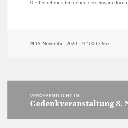
Die Teilnehmenden gehen gemeinsam durch d
Veröffentlicht
Originalgröße
15. November 2020
1000 × 667
am
Beitragsnavigation
VERÖFFENTLICHT IN
Gedenkveranstaltung 8.