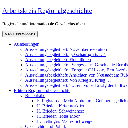
Zum
Arbeitskreis Regionalgeschichte
Inhalt
springen
Regionale und internationale Geschichtsarbeit
Menü und Widgets
Ausstellungen
Ausstellungsbegleitheft: Novemberrevolution
Ausstellungsbegleitheft: „O schaurig ists …“
Ausstellungsbegleitheft: Fluchtlinien
Ausstellungsbegleitheft: „Vergessene“ Geschichte Beru
Ausstellungsbegleitheft: „Forgotten“ History Berufsver
Ausstellungsbegleitheft: Ansichten von Neustadt am R
Ausstellungsbegleitheft: Von Krieg zu Krieg …
Ausstellungsbegleitheft: “… ein voller Erfolg der Luftw
Edition Region und Geschichte
Belletristik
F. Taghadossi: Mein Alptraum – Gefängnisgedicht
H. Brieden: Krisenreaktion
H. Brieden: Schweineherz
H. Brieden: Totes Moor
H. Dettinger: Maites Schweigen
Geschichte und Politik