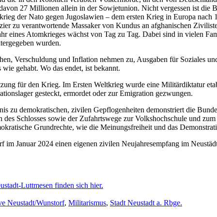
von 27 Millionen allein in der Sowjetunion. Nicht vergessen ist die 
krieg der Nato gegen Jugoslawien – dem ersten Krieg in Europa nach 1
zier zu verantwortende Massaker von Kundus an afghanischen Zivilisten
hr eines Atomkrieges wächst von Tag zu Tag. Dabei sind in vielen Fami
itergegeben wurden.
hen, Verschuldung und Inflation nehmen zu, Ausgaben für Soziales un
s wie gehabt. Wo das endet, ist bekannt.
zung für den Krieg. Im Ersten Weltkrieg wurde eine Militärdiktatur eta
tionslager gesteckt, ermordet oder zur Emigration gezwungen.
tnis zu demokratischen, zivilen Gepflogenheiten demonstriert die Bund
 des Schlosses sowie der Zufahrtswege zur Volkshochschule und zum A
mokratische Grundrechte, wie die Meinungsfreiheit und das Demonstrati
orf im Januar 2024 einen eigenen zivilen Neujahresempfang im Neustädt
ustadt-Luttmesen finden sich hier.
ive Neustadt/Wunstorf
,
Militarismus
,
Stadt Neustadt a. Rbge.