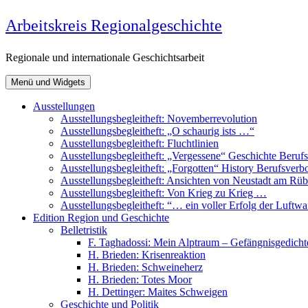
Zum
Arbeitskreis Regionalgeschichte
Inhalt
springen
Regionale und internationale Geschichtsarbeit
Menü und Widgets
Ausstellungen
Ausstellungsbegleitheft: Novemberrevolution
Ausstellungsbegleitheft: „O schaurig ists …“
Ausstellungsbegleitheft: Fluchtlinien
Ausstellungsbegleitheft: „Vergessene“ Geschichte Beru
Ausstellungsbegleitheft: „Forgotten“ History Berufsver
Ausstellungsbegleitheft: Ansichten von Neustadt am R
Ausstellungsbegleitheft: Von Krieg zu Krieg …
Ausstellungsbegleitheft: “… ein voller Erfolg der Luftw
Edition Region und Geschichte
Belletristik
F. Taghadossi: Mein Alptraum – Gefängnisgedicht
H. Brieden: Krisenreaktion
H. Brieden: Schweineherz
H. Brieden: Totes Moor
H. Dettinger: Maites Schweigen
Geschichte und Politik