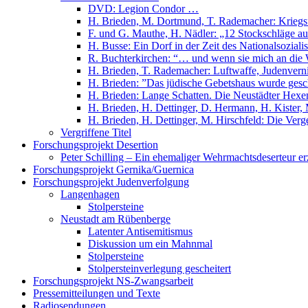
DVD: Legion Condor …
H. Brieden, M. Dortmund, T. Rademacher: Kriegs
F. und G. Mauthe, H. Nädler: „12 Stockschläge 
H. Busse: Ein Dorf in der Zeit des Nationalsozia
R. Buchterkirchen: “… und wenn sie mich an die
H. Brieden, T. Rademacher: Luftwaffe, Judenverni
H. Brieden: ”Das jüdische Gebetshaus wurde ges
H. Brieden: Lange Schatten. Die Neustädter Hex
H. Brieden, H. Dettinger, D. Hermann, H. Kister
H. Brieden, H. Dettinger, M. Hirschfeld: Die Ver
Vergriffene Titel
Forschungsprojekt Desertion
Peter Schilling – Ein ehemaliger Wehrmachtsdeserteur er
Forschungsprojekt Gernika/Guernica
Forschungsprojekt Judenverfolgung
Langenhagen
Stolpersteine
Neustadt am Rübenberge
Latenter Antisemitismus
Diskussion um ein Mahnmal
Stolpersteine
Stolpersteinverlegung gescheitert
Forschungsprojekt NS-Zwangsarbeit
Pressemitteilungen und Texte
Radiosendungen