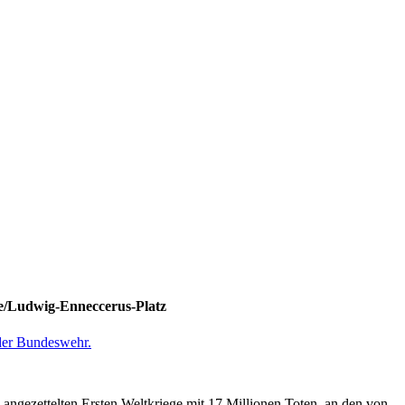
e/Ludwig-Enneccerus-Platz
 der Bundeswehr.
angezettelten Ersten Weltkriege mit 17 Millionen Toten, an den von