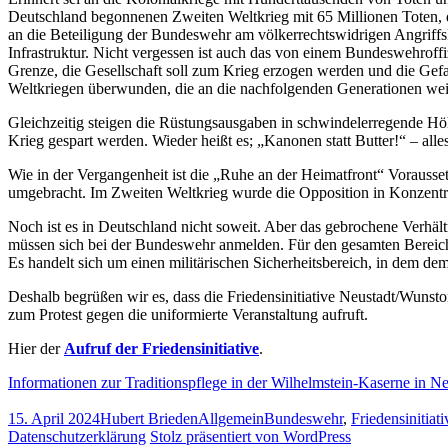
Deutschland begonnenen Zweiten Weltkrieg mit 65 Millionen Toten, da
an die Beteiligung der Bundeswehr am völkerrechtswidrigen Angriffs
Infrastruktur. Nicht vergessen ist auch das von einem Bundeswehroffi
Grenze, die Gesellschaft soll zum Krieg erzogen werden und die Gefa
Weltkriegen überwunden, die an die nachfolgenden Generationen we
Gleichzeitig steigen die Rüstungsausgaben in schwindelerregende Hö
Krieg gespart werden. Wieder heißt es; „Kanonen statt Butter!“ – alle
Wie in der Vergangenheit ist die „Ruhe an der Heimatfront“ Vorausset
umgebracht. Im Zweiten Weltkrieg wurde die Opposition in Konzentra
Noch ist es in Deutschland nicht soweit. Aber das gebrochene Verhäl
müssen sich bei der Bundeswehr anmelden. Für den gesamten Bereich
Es handelt sich um einen militärischen Sicherheitsbereich, in dem de
Deshalb begrüßen wir es, dass die Friedensinitiative Neustadt/Wunst
zum Protest gegen die uniformierte Veranstaltung aufruft.
Hier der
Aufruf der Friedensinitiative
.
Informationen zur Traditionspflege in der Wilhelmstein-Kaserne in Ne
Veröffentlicht
Autor
Kategorien
Schlagwörter
15. April 2024
Hubert Brieden
Allgemein
Bundeswehr
,
Friedensinitiat
am
Datenschutzerklärung
Stolz präsentiert von WordPress