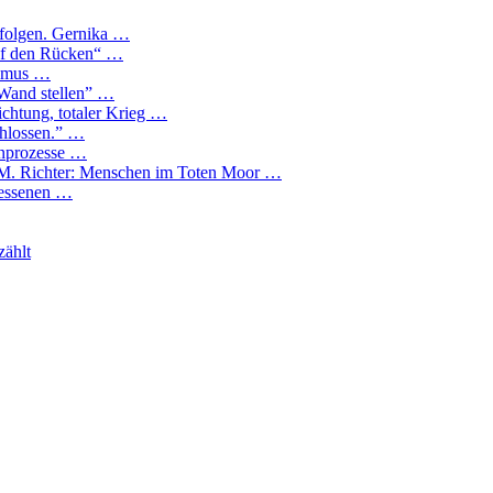
folgen. Gernika …
auf den Rücken“ …
lismus …
 Wand stellen” …
chtung, totaler Krieg …
chlossen.” …
enprozesse …
, M. Richter: Menschen im Toten Moor …
gessenen …
zählt