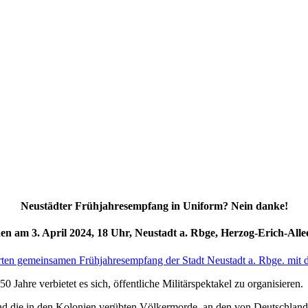
Neustädter Frühjahresempfang in Uniform? Nein danke!
n am 3. April 2024, 1
8
Uhr, Neustadt a. Rbge, Herzog-Erich-Al
l
e
isierten gemeinsamen Frühjahresempfang der Stadt Neustadt a. Rbge. mit
0 Jahre verbietet es sich, öffentliche Militärspektakel zu organisieren.
nd die in den Kolonien verübten Völkermorde, an den von Deutschland 