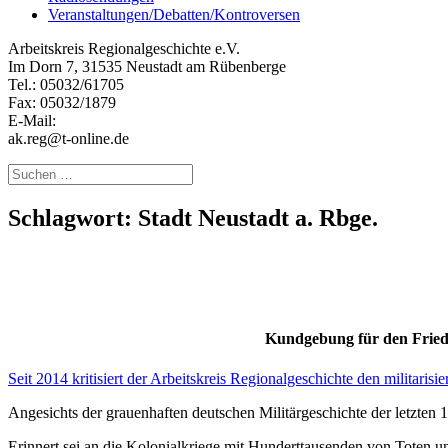
Veranstaltungen/Debatten/Kontroversen
Arbeitskreis Regionalgeschichte e.V.
Im Dorn 7, 31535 Neustadt am Rübenberge
Tel.: 05032/61705
Fax: 05032/1879
E-Mail:
ak.reg@t-online.de
Suchen
nach:
Schlagwort:
Stadt Neustadt a. Rbge.
Kundgebung für den Friede
Seit 2014 kritisiert der Arbeitskreis Regionalgeschichte den militar
Angesichts der grauenhaften deutschen Militärgeschichte der letzten 15
Erinnert sei an die Kolonialkriege mit Hunderttausenden von Toten u